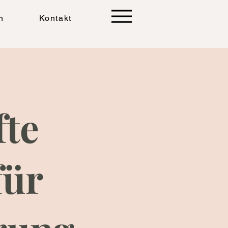
h
Kontakt
fte
für