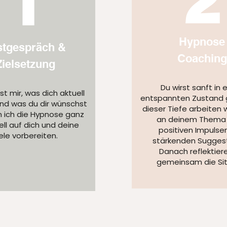
1
Hypnose
stgespräch &
Coaching
Zielsetzung
Du wirst sanft in 
st mir, was dich aktuell
entspannten Zustand g
nd was du dir wünschst
dieser Tiefe arbeiten w
n ich die Hypnose ganz
an deinem Thema 
ell auf dich und deine
positiven Impulse
ele vorbereiten.
stärkenden Suggest
Danach reflektiere
gemeinsam die Sit