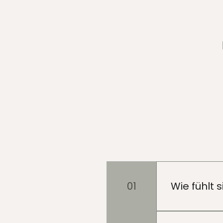
01
Wie fühlt 
Die meisten 