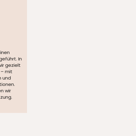
einen
eführt. In
ir gezielt
– mit
n und
ionen.
n wir
zung.