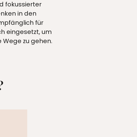
d fokussierter
enken in den
pfänglich für
ich eingesetzt, um
e Wege zu gehen.
?