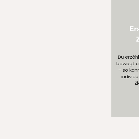
Er
Du erzähl
bewegt u
– so kan
individu
Zi