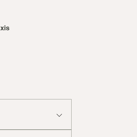
xis
entspannten Zustand -